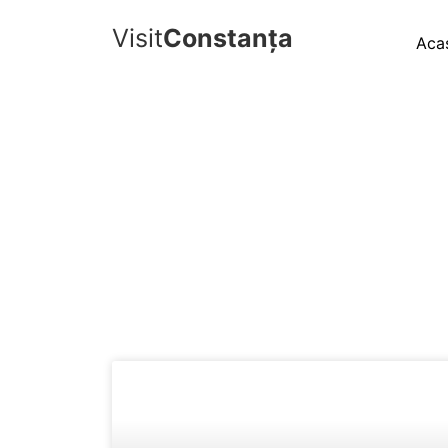
Visit
Constanța
Aca