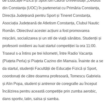
de Educație Fizică și Sport din cadrul Universității „Ovidius”
din Constanța (UOC) în parteneriat cu Primăria Constanța,
Direcția Județeană pentru Sport și Tineret Constanța,
Asociația Județeană de Atletism Constanța, Clubul Nautic
Român. Obiectivul acestei acțiuni a fost promovarea
mișcării, socializarea și un stil de viață sănătos. Studenții și
profesorii ovidieni au luat startul competiției la ora 11:00.
Traseul s-a întins pe trei kilometri, între Radio Vacanța
(Piațeta Perla) și Piațeta Cazino din Mamaia. Înainte de a se
da startul, studenții Facultății de Educație Fizică și Sport,
coordonați de către doamna profesoară, Tomescu Gabriela
și Alin Popa, student și antrenor de coregrafie au început
încălzirea pentru această competiție prin zumba aerobic,
dans sportiv, latin, salsa și samba.