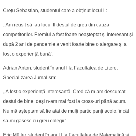
Crețu Sebastian, studentul care a obținut locul II:
,,Am reușit să iau locul II destul de greu din cauza
competitorilor. Premiul a fost foarte neașteptat și interesant și
după 2 ani de pandemie a venit foarte bine o alergare și a
fost o experiență bună”.
Adrian Anton, student în anul I la Facultatea de Litere,
Specializarea Jurnalism:
,,A fost o experiență interesantă. Cred că m-am descurcat
destul de bine, deşi n-am mai fost la cross-uri până acum.
Nu mă așteptam să fie atât de mulți participanți acolo, încât
să-mi găsesc cu greu colegii”.
Eric Müller, student în anul I la Facultatea de Matematică și