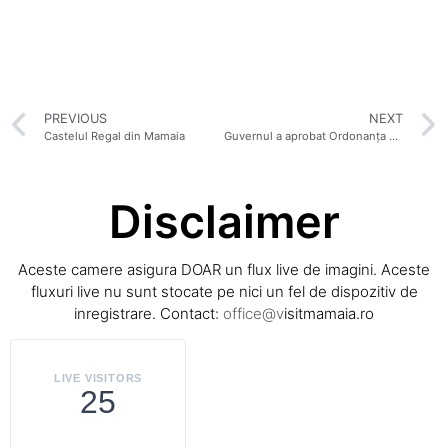
PREVIOUS
NEXT
Castelul Regal din Mamaia
Guvernul a aprobat Ordonanța de Urgență pentru atribuirea noilor sectoare de plajă pentru vara anului 2022
Disclaimer
Aceste camere asigura DOAR un flux live de imagini. Aceste
fluxuri live nu sunt stocate pe nici un fel de dispozitiv de
inregistrare. Contact:
office@v
isitmamaia.ro
LIVE VISITORS
25