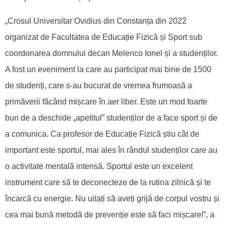
„Crosul Universitar Ovidius din Constanța din 2022
organizat de Facultatea de Educație Fizică și Sport sub
coordonarea domnului decan Melenco Ionel și a studenților.
A fost un eveniment la care au participat mai bine de 1500
de studenți, care s-au bucurat de vremea frumoasă a
primăverii făcând mișcare în aer liber. Este un mod foarte
bun de a deschide „apetitul” studenților de a face sport și de
a comunica. Ca profesor de Educație Fizică știu cât de
important este sportul, mai ales în rândul studenților care au
o activitate mentală intensă. Sportul este un excelent
instrument care să te deconecteze de la rutina zilnică și te
încarcă cu energie. Nu uitați să aveți grijă de corpul vostru și
cea mai bună metodă de prevenție este să faci mișcare!”, a